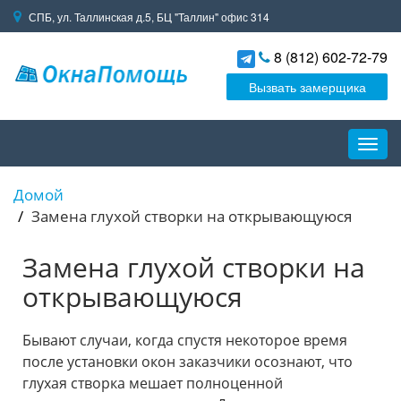
СПБ, ул. Таллинская д.5, БЦ "Таллин" офис 314
8 (812) 602-72-79
Вызвать замерщика
Пере
навиг
Домой
Замена глухой створки на открывающуюся
Замена глухой створки на
открывающуюся
Бывают случаи, когда спустя некоторое время
после установки окон заказчики осознают, что
глухая створка мешает полноценной