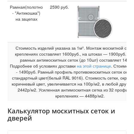
Рамная(полотно
2590
руб.
- "Антикошка")
на зацепах
Стоимость изделий указана за 1м². Монтаж москитной сетки
креплениях составляет
1600
руб., на штоках —
1900
руб. До
рамных антимоскитных сеток (до 10шт) составляет
1490
р
Подробнее об условиях доставки
на этой странице
. Стоимост
-
1490
руб. Рамный профиль противомоскитных сеток окра
стандартный цвет(белый RAL 9016). Стоимость сетки, окраш
коричневый цвет, увеличивается на
100
р/м2, в любой другой 
2442
р/м2. Усиленная антимоскитная сетка из 32 профиля 
креплениях —
4488
р/м2.
Калькулятор москитных сеток и
дверей