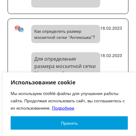
18.02.2023
Как определить размер
москитной сетки “Антикошка”?
18.02.2023
Для определения
размера москитной сетки
“Антикошка” измерьте
габариты окна и
Использование cookie
выберите размер сетки,
Мы используем cookie-файлы для улучшения работы
который будет на
сайта. Продолжая использовать сайт, вы соглашаетесь с
несколько сантиметров
их использованием.
Подробнее
больше по каждой
стороне для обеспечения
Принять
надежного крепления.
Важно выбрать размер