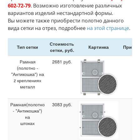
602-72-79
. Возможно изготовление различных
вариантов изделий нестандартной формы.
Вы можете также приобрести полотно данного
вида сетки на отрез, подробнее
на этой странице
.
Стоимость
Тип сетки
Картинка
Примеч
сетки, руб.
Рамная
2681
руб.
(полотно -
"Антикошка") на
z креплениях
металл
Рамная(полотно
3083
руб.
- "Антикошка")
на
штоках