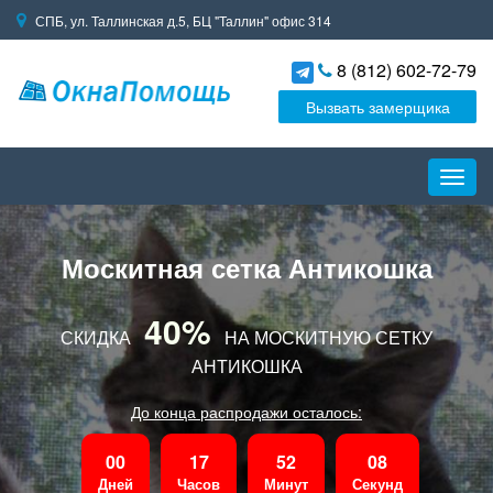
СПБ, ул. Таллинская д.5, БЦ "Таллин" офис 314
8 (812) 602-72-79
Вызвать замерщика
Пере
навиг
Москитная сетка Антикошка
40%
СКИДКА
НА МОСКИТНУЮ СЕТКУ
АНТИКОШКА
До конца распродажи осталось:
00
17
52
07
Дней
Часов
Минут
Секунд