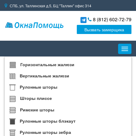
СПБ, ул. Таллинская д.5, БЦ "Таллин" офис 314
8 (812) 602-72-79
Вызвать замерщика
Пере
навиг
Горизонтальные жалюзи
Вертикальные жалюзи
Рулонные шторы
Шторы плиссе
Римские шторы
Рулонные шторы блэкаут
Рулонные шторы зебра