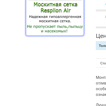
Цен
Тол
Сто
Монта
отлив
особ
озна
Лучш