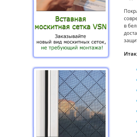
Покра
совр
в бел
доста
защит
Итак