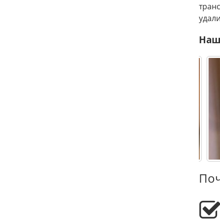
тран
удали
Наш
Поч