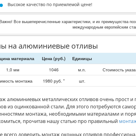
Высокое качество по приемлемой цене!
Важно! Все вышеперечисленные характеристики, и их преимущества по
международным европейским ста
ы на алюминиевые отливы
щина материала
Цена (руб.)
Единицы
1,0 мм
1046
м.п.
Стоимость указа
имость монтажа
1980
руб. *
шт.
ж алюминиевых металлических отливов очень прост и п
ов из оцинкованной стали. Для этого потребуются само
енностями монтажа, необходимыми материалами и поря
комиться, прочитав нашу статью про правильный
монтаж
е всего доверить монтаж оконных отливов профессиона