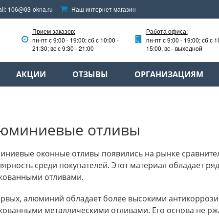
il:
106@03-okna.ru
Наш интернет магазин
Прием заказов:
Работа офиса:
пн-пт с 9:00 - 19:00; сб с 10:00 -
пн-пт с 9:00 - 19:00; сб с 1
21:30; вс с 9:30 - 21:00
15:00, вс - выходной
АКЦИИ
ОТЗЫВЫ
ОРГАНИЗАЦИЯМ
юминиевые отливы
иниевые оконные отливы появились на рынке сравнител
ярность среди покупателей. Этот материал обладает р
кованными отливами.
ервых, алюминий обладает более высокими антикоррози
ованными металлическими отливами. Его основа не ржа