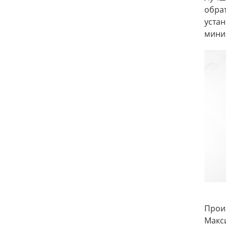
обра
устан
мини
Прои
Макси