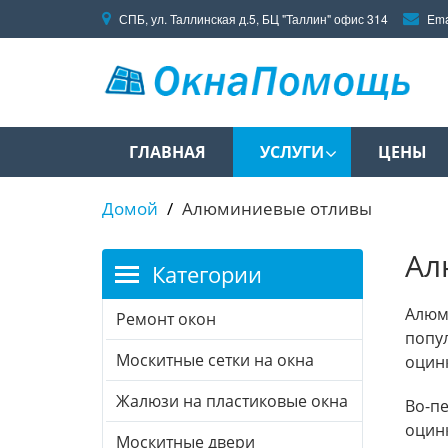
СПБ, ул. Таллинская д.5, БЦ "Таллин" офис 314
Ema
ГЛАВНАЯ
УСЛУГИ
ЦЕНЫ
Домой
Алюминиевые отливы
Ал
Категории
Алюм
Ремонт окон
попул
Москитные сетки на окна
оцин
Жалюзи на пластиковые окна
Во-п
оцинк
Москитные двери