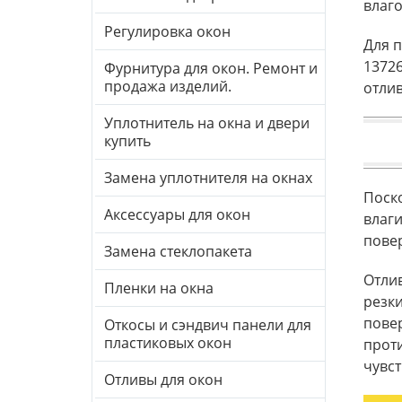
влаго
Регулировка окон
Для 
13726
Фурнитура для окон. Ремонт и
продажа изделий.
отли
Уплотнитель на окна и двери
купить
Замена уплотнителя на окнах
Поск
Аксессуары для окон
влаги
повер
Замена стеклопакета
Отли
Пленки на окна
резки
повер
Откосы и сэндвич панели для
пластиковых окон
прот
чувст
Отливы для окон