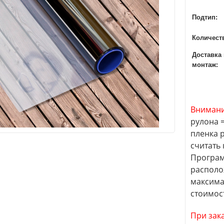
Подтип:
Количест
Доставка
монтаж:
Внимани
рулона =
пленка р
считать 
Програм
располо
максима
стоимос
При зак