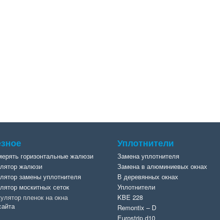
зное
Уплотнители
мерять горизонтальные жалюзи
Замена уплотнителя
лятор жалюзи
Замена в алюминиевых окнах
лятор замены уплотнителя
В деревянных окнах
лятор москитных сеток
Уплотнители
улятор пленок на окна
KBE 228
сайта
Remontix – D
Eurostrip d10