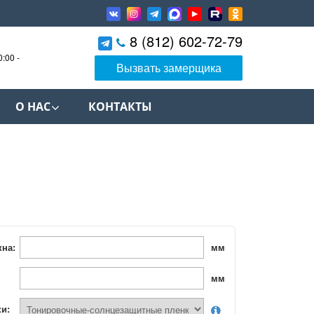
8 (812) 602-72-79
0:00 -
Вызвать замерщика
О НАС
КОНТАКТЫ
кна:
мм
мм
ки: