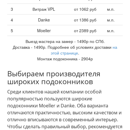
3
Витраж VPL
от
1062
руб
м.п.
4
Danke
от
1386
руб
м.п.
5
Moeller
от
2389
руб
м.п.
Выезд мастера на замер -
1490
р по СПб.
Доставка -
1490
р. Подробнее об условиях доставки
на
этой странице
.
Монтаж подоконника -
2904
р
Выбираем производителя
широких подоконников
Среди клиентов нашей компании особой
популярностью пользуются широкие
подоконники Moeller и Danke. Оба варианта
отличаются практичностью, высоким качеством и
отлично вписываются в современный интерьер.
Чтобы сделать правильный выбор, рекомендуется