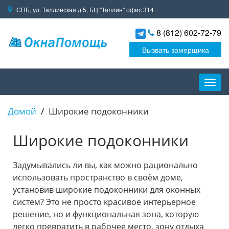
СПБ, ул. Таллинская д.5, БЦ "Таллин" офис 314
8 (812) 602-72-79
Вызвать замерщика
Пере
навиг
Домой
Широкие подоконники
Широкие подоконники
Задумывались ли вы, как можно рационально
использовать пространство в своём доме,
установив широкие подоконники для оконных
систем? Это не просто красивое интерьерное
решение, но и функциональная зона, которую
легко превратить в рабочее место, зону отдыха