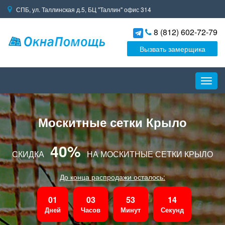
СПБ, ул. Таллинская д.5, БЦ "Таллин" офис 314
8 (812) 602-72-79
Вызвать замерщика
Пере
навиг
Москитные сетки Крыло
40%
СКИДКА
НА МОСКИТНЫЕ СЕТКИ КРЫЛО
До конца распродажи осталось:
01
03
53
13
Дней
Часов
Минут
Секунд