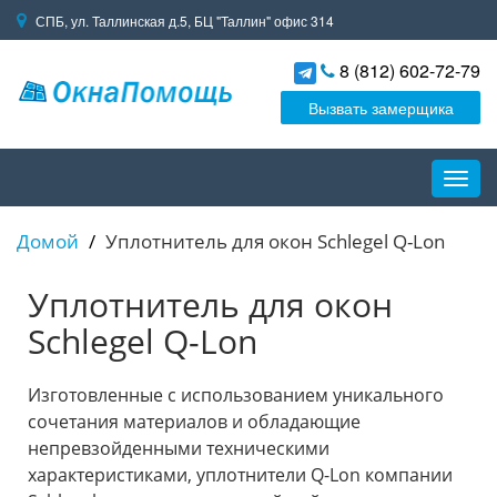
СПБ, ул. Таллинская д.5, БЦ "Таллин" офис 314
8 (812) 602-72-79
Вызвать замерщика
Пере
навиг
Домой
Уплотнитель для окон Schlegel Q-Lon
Уплотнитель для окон
Schlegel Q-Lon
Изготовленные с использованием уникального
сочетания материалов и обладающие
непревзойденными техническими
характеристиками, уплотнители Q-Lon компании