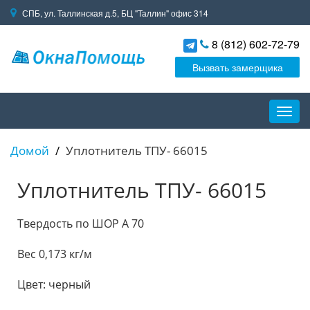
СПБ, ул. Таллинская д.5, БЦ "Таллин" офис 314
8 (812) 602-72-79
Вызвать замерщика
Пере
навиг
Домой
Уплотнитель ТПУ- 66015
Уплотнитель ТПУ- 66015
Твердость по ШОР А 70
Вес 0,173 кг/м
Цвет: черный