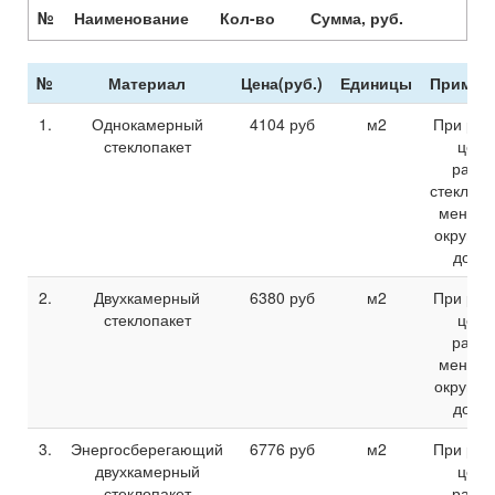
№
Наименование
Кол-во
Сумма, руб.
№
Материал
Цена(руб.)
Единицы
Примеч
1.
Однокамерный
4104
руб
м2
При рас
стеклопакет
цены
разм
стеклопа
менее 
округля
до 1м
2.
Двухкамерный
6380
руб
м2
При рас
стеклопакет
цены
разм
менее 
округля
до 1м
3.
Энергосберегающий
6776
руб
м2
При рас
двухкамерный
цены
стеклопакет
разм