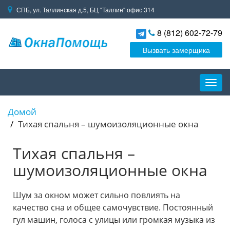
СПБ, ул. Таллинская д.5, БЦ "Таллин" офис 314
8 (812) 602-72-79
Вызвать замерщика
Пере
навиг
Домой
Тихая спальня – шумоизоляционные окна
Тихая спальня –
шумоизоляционные окна
Шум за окном может сильно повлиять на
качество сна и общее самочувствие. Постоянный
гул машин, голоса с улицы или громкая музыка из