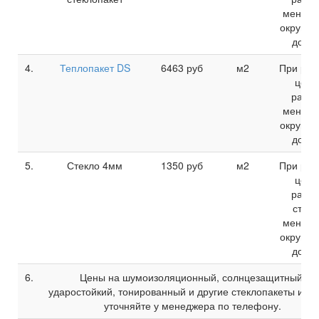
менее 
округля
до 1м
4.
Теплопакет DS
6463
руб
м2
При рас
цены
разм
менее 
округля
до 1м
5.
Стекло 4мм
1350
руб
м2
При рас
цены
разм
стекл
менее 
округля
до 1м
6.
Цены на шумоизоляционный, солнцезащитный,
ударостойкий, тонированный и другие стеклопакеты и ст
уточняйте у менеджера по телефону.