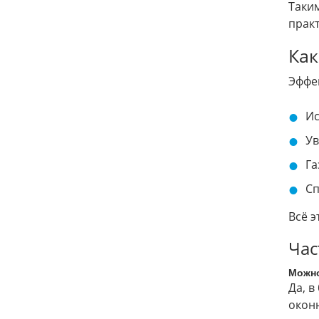
Таким
практ
Как
Эффек
Ис
Ув
Га
Сп
Всё 
Час
Можно
Да, 
окон