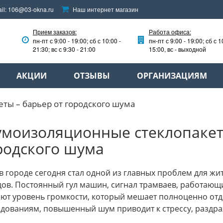
il:
106@03-okna.ru
Наш интернет магазин
Прием заказов:
Работа офиса:
пн-пт с 9:00 - 19:00; сб с 10:00 -
пн-пт с 9:00 - 19:00; сб с 1
21:30; вс с 9:30 - 21:00
15:00, вс - выходной
АКЦИИ
ОТЗЫВЫ
ОРГАНИЗАЦИЯМ
ы – барьер от городского шума
моизоляционные стеклопакеты
родского шума
 городе сегодня стал одной из главных проблем для ж
дов. Постоянный гул машин, сигнал трамваев, работающ
ют уровень громкости, который мешает полноценно отды
дованиям, повышенный шум приводит к стрессу, раздра