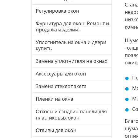
Стан
Регулировка окон
недос
низко
Фурнитура для окон. Ремонт и
комн
продажа изделий.
Шумо
Уплотнитель на окна и двери
толщи
купить
позво
Замена уплотнителя на окнах
оживл
Аксессуары для окон
По
Замена стеклопакета
Мо
Мо
Пленки на окна
Со
Откосы и сэндвич панели для
пластиковых окон
Благо
шума,
Отливы для окон
опти