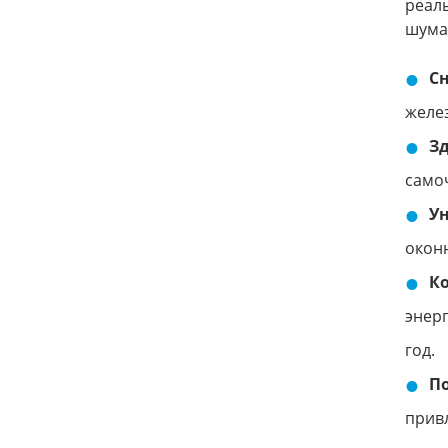
реал
шума
Сн
желез
Зд
самоч
Ун
окон
К
энер
год.
П
привл