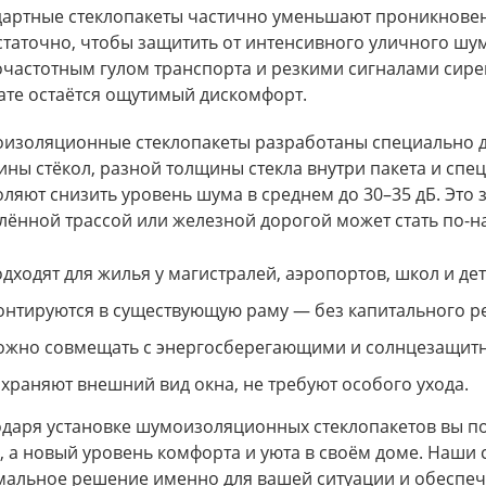
дартные стеклопакеты частично уменьшают проникновен
таточно, чтобы защитить от интенсивного уличного шум
частотным гулом транспорта и резкими сигналами сирен
ате остаётся ощутимый дискомфорт.
изоляционные стеклопакеты разработаны специально для
ны стёкол, разной толщины стекла внутри пакета и сп
ляют снизить уровень шума в среднем до 30–35 дБ. Это з
ённой трассой или железной дорогой может стать по-н
дходят для жилья у магистралей, аэропортов, школ и дет
нтируются в существующую раму — без капитального ре
жно совмещать с энергосберегающими и солнцезащит
храняют внешний вид окна, не требуют особого ухода.
даря установке шумоизоляционных стеклопакетов вы по
 а новый уровень комфорта и уюта в своём доме. Наши
мальное решение именно для вашей ситуации и обеспеч