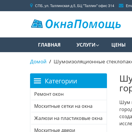
СПБ, ул. Таллинская д.5, БЦ "Таллин" офис 314
Ema
ГЛАВНАЯ
УСЛУГИ
ЦЕНЫ
Домой
Шумоизоляционные стеклопакет
Шу
Категории
го
Ремонт окон
Шум в
Москитные сетки на окна
горо
созда
Жалюзи на пластиковые окна
иссле
Москитные двери