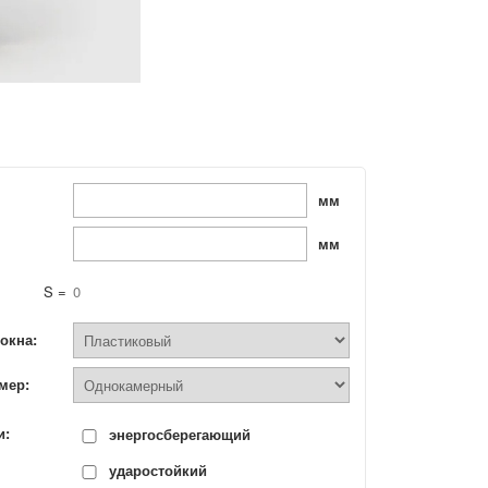
мм
мм
S =
0
окна:
мер:
и:
энергосберегающий
ударостойкий