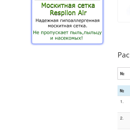
Рас
№
№
1.
2.