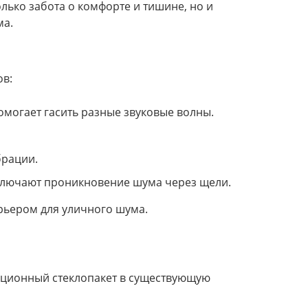
ько забота о комфорте и тишине, но и
ма.
ов:
могает гасить разные звуковые волны.
брации.
ключают проникновение шума через щели.
рьером для уличного шума.
яционный стеклопакет в существующую