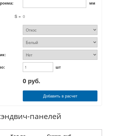
роема:
мм
S =
0
ик:
во:
шт
0
руб.
Добавить в расчет
 сэндвич-панелей
Кол-во
Сумма, руб.