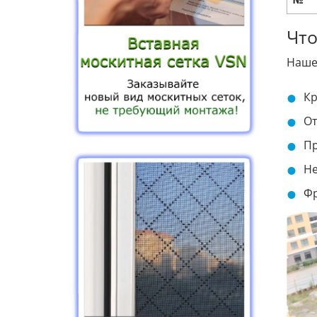
Что
Наше
Кр
От
Пр
Не
Фр