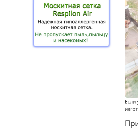
Если 
изгот
При