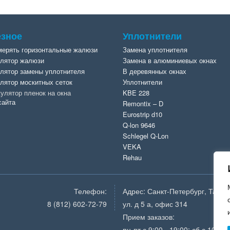
зное
Уплотнители
мерять горизонтальные жалюзи
Замена уплотнителя
лятор жалюзи
Замена в алюминиевых окнах
лятор замены уплотнителя
В деревянных окнах
лятор москитных сеток
Уплотнители
улятор пленок на окна
KBE 228
сайта
Remontix – D
Eurostrip d10
Q-lon 9646
Schlegel Q-Lon
VEKA
Rehau
Телефон:
Адрес: Санкт-Петербург, Талли
8 (812) 602-72-79
ул. д 5 а, офис 314
Прием заказов:
пн-пт с 9:00 - 19:00; сб с 10:00 