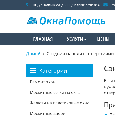
СПБ, ул. Таллинская д.5, БЦ "Таллин" офис 314
Ema
ГЛАВНАЯ
УСЛУГИ
ЦЕНЫ
Домой
Сэндвич-панели с отверстиями
Сэ
Категории
Если
Ремонт окон
нужно
Москитные сетки на окна
отвер
Жалюзи на пластиковые окна
Пре
Москитные двери