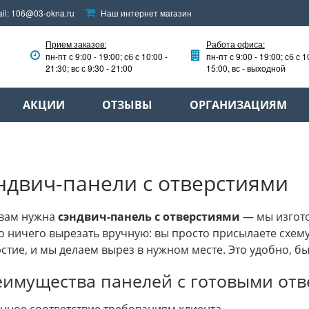
il:
106@03-okna.ru
Наш интернет магазин
Прием заказов:
Работа офиса:
пн-пт с 9:00 - 19:00; сб с 10:00 -
пн-пт с 9:00 - 19:00; сб с 1
21:30; вс с 9:30 - 21:00
15:00, вс - выходной
АКЦИИ
ОТЗЫВЫ
ОРГАНИЗАЦИЯМ
ндвич-панели с отверстиями
 вам нужна
сэндвич-панель с отверстиями
— мы изгото
 ничего вырезать вручную: вы просто присылаете схему
стие, и мы делаем вырез в нужном месте. Это удобно, б
имущества панелей с готовыми от