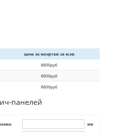
цена за монртаж за м.кв
6600
руб
6600
руб
6600
руб
вич-панелей
роема:
мм