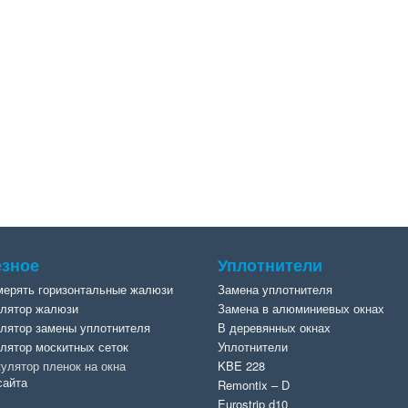
зное
Уплотнители
мерять горизонтальные жалюзи
Замена уплотнителя
лятор жалюзи
Замена в алюминиевых окнах
лятор замены уплотнителя
В деревянных окнах
лятор москитных сеток
Уплотнители
улятор пленок на окна
KBE 228
сайта
Remontix – D
Eurostrip d10