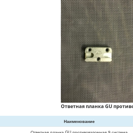
Ответная планка GU проти
Наименование
Ответная планка GU противовзломная 9 система