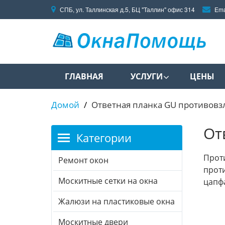
СПБ, ул. Таллинская д.5, БЦ "Таллин" офис 314
Ema
ГЛАВНАЯ
УСЛУГИ
ЦЕНЫ
Домой
Ответная планка GU противовз
От
Категории
Проти
Ремонт окон
проти
Москитные сетки на окна
цапфа
Жалюзи на пластиковые окна
Москитные двери