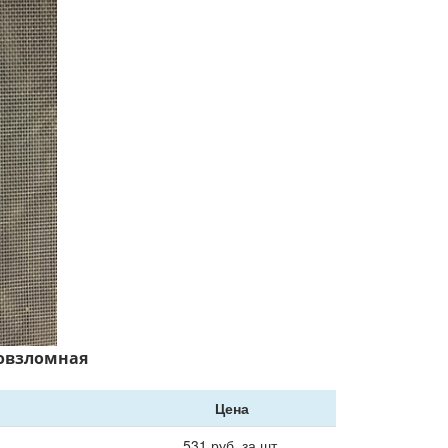
вовзломная
Цена
531
руб. за шт.