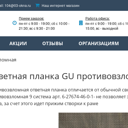
il:
104@03-okna.ru
Наш интернет магазин
Прием заказов:
Работа офиса:
пн-пт с 9:00 - 19:00; сб с 10:00 -
пн-пт с 9:00 - 19:00; сб с 1
21:30; вс с 9:30 - 21:00
15:00, вс - выходной
АКЦИИ
ОТЗЫВЫ
ОРГАНИЗАЦИЯМ
ломная
ветная планка GU противовзл
возвломная ответная планка отличается от обычной св
вовзломная 9 система арт. 6-27674-46-0-1- не позволяет
, за счет этого идет прижим створки к раме