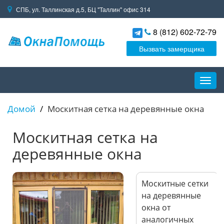
СПБ, ул. Таллинская д.5, БЦ "Таллин" офис 314
8 (812) 602-72-79
Вызвать замерщика
Пере
навиг
Домой
Москитная сетка на деревянные окна
Москитная сетка на
деревянные окна
Москитные сетки
на деревянные
окна от
аналогичных