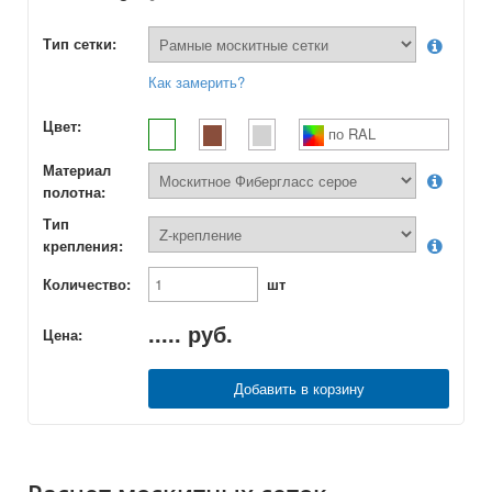
Тип сетки:
Как замерить?
Цвет:
по RAL
Материал
полотна:
Тип
крепления:
Количество:
шт
.....
руб.
Цена:
Добавить в корзину